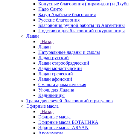
Конусные благовония (пирамидки) и Дхубы
Пало Санто
Бахур Арабские благовония
Русские благовония
Благовония ручной работы из Аргентины
Подставки для благовоний и курильницы
Ладан
Назад
Ладан
Натуральные ладаны и смолы
Ладан русский
Ладан старообрядческий
Ладан монастырский
Ладан греческий
Ладан афонский
Смальта ароматическая
Уголь для Ладана
Кадильницы
Травы для свечей, благовоний и ритуалов
Эфирные масла
Назад
Эфирные масла
Эфирные масла БОТАНИКА
Эфирные масла ARYAN
Аромамасла