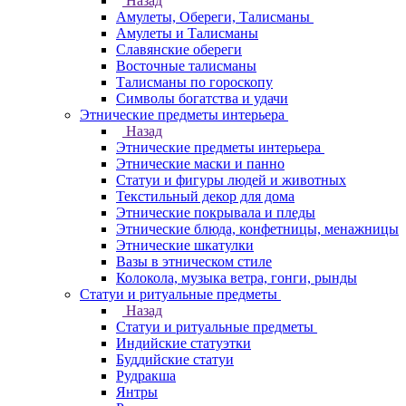
Назад
Амулеты, Обереги, Талисманы
Амулеты и Талисманы
Славянские обереги
Восточные талисманы
Талисманы по гороскопу
Символы богатства и удачи
Этнические предметы интерьера
Назад
Этнические предметы интерьера
Этнические маски и панно
Статуи и фигуры людей и животных
Текстильный декор для дома
Этнические покрывала и пледы
Этнические блюда, конфетницы, менажницы
Этнические шкатулки
Вазы в этническом стиле
Колокола, музыка ветра, гонги, рынды
Статуи и ритуальные предметы
Назад
Статуи и ритуальные предметы
Индийские статуэтки
Буддийские статуи
Рудракша
Янтры