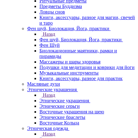
Ритуальные предметы
Предметы Буддизма
Ловцы снов
Книги, аксессуары, разное для магии, свечей
и таро
Фен шуй, Биолокация, Йога, практики
Назад
Фен шуй, Биолокация, Йога, практики
Фен Шуй
Биолокационные маятники, рамки и
пирамиды
Массажеры и шары здоровья
Подушки для медитации и коврики для йоги
Музыкальные инструменты
Книги, аксессуары, разное для практик
Масляные духи
Этнические украшения
Назад
Этнические украшения
Этнические серьги
Восточные украшения на шею
Этнические браслеты
Восточные Кольца
Этническая одежда
Назад