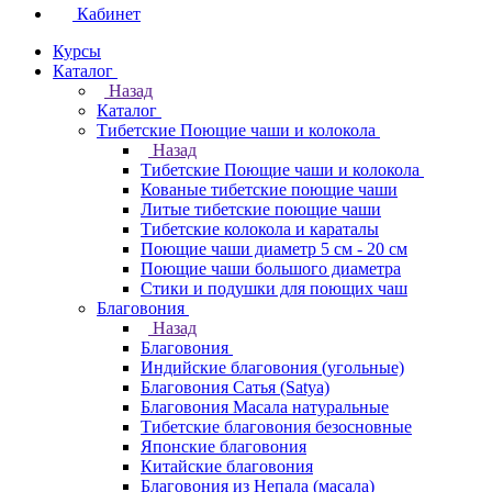
Кабинет
Курсы
Каталог
Назад
Каталог
Тибетские Поющие чаши и колокола
Назад
Тибетские Поющие чаши и колокола
Кованые тибетские поющие чаши
Литые тибетские поющие чаши
Тибетские колокола и караталы
Поющие чаши диаметр 5 см - 20 см
Поющие чаши большого диаметра
Стики и подушки для поющих чаш
Благовония
Назад
Благовония
Индийские благовония (угольные)
Благовония Сатья (Satya)
Благовония Масала натуральные
Тибетские благовония безосновные
Японские благовония
Китайские благовония
Благовония из Непала (масала)