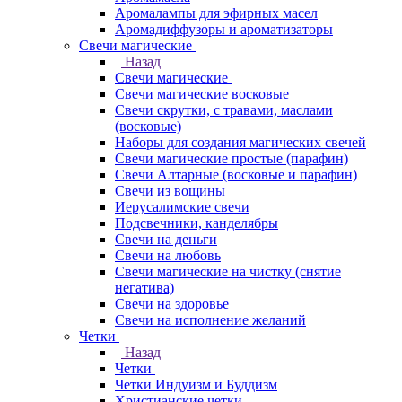
Аромалампы для эфирных масел
Аромадиффузоры и ароматизаторы
Свечи магические
Назад
Свечи магические
Свечи магические восковые
Свечи скрутки, с травами, маслами
(восковые)
Наборы для создания магических свечей
Свечи магические простые (парафин)
Свечи Алтарные (восковые и парафин)
Свечи из вощины
Иерусалимские свечи
Подсвечники, канделябры
Свечи на деньги
Свечи на любовь
Свечи магические на чистку (снятие
негатива)
Свечи на здоровье
Свечи на исполнение желаний
Четки
Назад
Четки
Четки Индуизм и Буддизм
Христианские четки