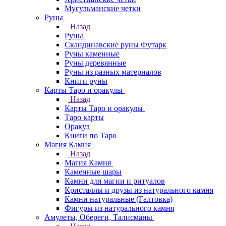
Мусульманские четки
Руны
Назад
Руны
Скандинавские руны Футарк
Руны каменные
Руны деревянные
Руны из разных материалов
Книги руны
Карты Таро и оракулы
Назад
Карты Таро и оракулы
Таро карты
Оракул
Книги по Таро
Магия Камня
Назад
Магия Камня
Каменные шары
Камни для магии и ритуалов
Кристаллы и друзы из натурального камня
Камни натуральные (Галтовка)
Фигуры из натурального камня
Амулеты, Обереги, Талисманы