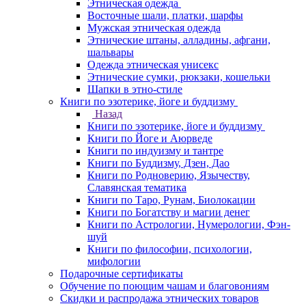
Этническая одежда
Восточные шали, платки, шарфы
Мужская этническая одежда
Этнические штаны, алладины, афгани,
шальвары
Одежда этническая унисекс
Этнические сумки, рюкзаки, кошельки
Шапки в этно-стиле
Книги по эзотерике, йоге и буддизму
Назад
Книги по эзотерике, йоге и буддизму
Книги по Йоге и Аюрведе
Книги по индуизму и тантре
Книги по Буддизму, Дзен, Дао
Книги по Родноверию, Язычеству,
Славянская тематика
Книги по Таро, Рунам, Биолокации
Книги по Богатству и магии денег
Книги по Астрологии, Нумерологии, Фэн-
шуй
Книги по философии, психологии,
мифологии
Подарочные сертификаты
Обучение по поющим чашам и благовониям
Скидки и распродажа этнических товаров