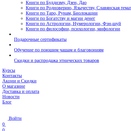
Книги по Буддизму, Дзен, Дао
Книги по Родноверию, Язычеству, Славянская тема
Книги по Таро, Рунам, Биолокации
Книги по Богатству и магии денег
Книги по Астрологии, Нумерологии, Фэн-шуй
Книги по философии, психологии, мифологии
Подарочные сертификаты
Обучение по поющим чашам и благовониям
Скидки и распродажа этнических товаров
Курсы
Контакты
Акции и Скидки
О магазине
Доставка и оплата
Новости
Блог
Войти
0
0