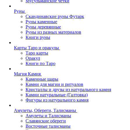
Мусульманские четки
Руны
Скандинавские руны Футарк
Руны каменные
Руны деревянные
Руны из разных материалов
Книги руны
Карты Таро и оракулы
Таро карты
Оракул
Книги по Таро
Магия Камня
Каменные шары
Камни для магии и ритуалов
Кристаллы и друзы из натурального камня
Камни натуральные (Галтовка)
Фигуры из натурального камня
Амулеты, Обереги, Талисманы
Амулеты и Талисманы
Славянские обереги
Восточные талисманы