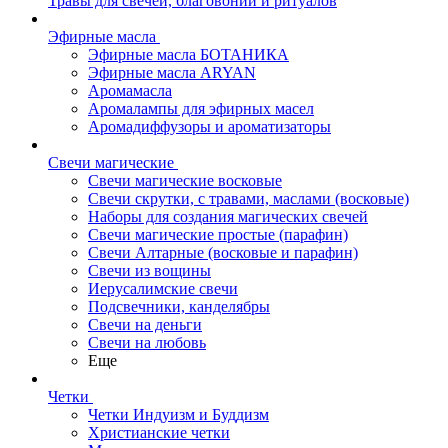
Травы для свечей, благовоний и ритуалов
Эфирные масла
Эфирные масла БОТАНИКА
Эфирные масла ARYAN
Аромамасла
Аромалампы для эфирных масел
Аромадиффузоры и ароматизаторы
Свечи магические
Свечи магические восковые
Свечи скрутки, с травами, маслами (восковые)
Наборы для создания магических свечей
Свечи магические простые (парафин)
Свечи Алтарные (восковые и парафин)
Свечи из вощины
Иерусалимские свечи
Подсвечники, канделябры
Свечи на деньги
Свечи на любовь
Еще
Четки
Четки Индуизм и Буддизм
Христианские четки