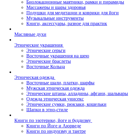
Биолокационные маятники, рамки и пирамиды
Массажеры и шары здоровья
Подушки для медитации и коврики для йоги
Музыкальные инструменты
Книги, аксессуары, разное для практик
Масляные духи
Этнические украшения
Этнические серьги
Восточные украшения на шею
Этнические браслеты
Восточные Кольца
Этническая одежда
Восточные шали, платки, шарфы
Мужская этническая одежда
Этнические штаны, алладины, афгани, шальвары
Одежда этническая унисекс
Этнические сумки, рюкзаки, кошельки
Шапки в этно-стиле
Книги по эзотерике, йоге и буддизму
Книги по Йоге и Аюрведе
Книги по индуизму и тантре