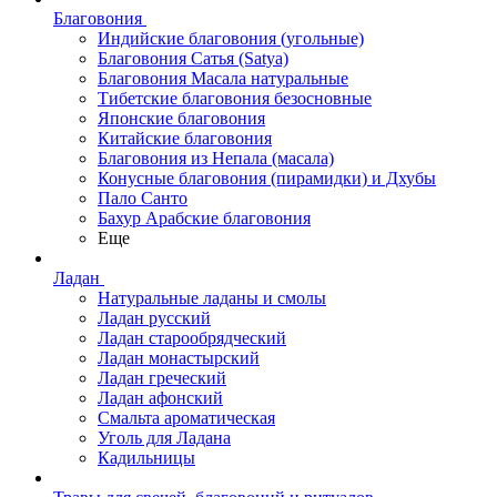
Благовония
Индийские благовония (угольные)
Благовония Сатья (Satya)
Благовония Масала натуральные
Тибетские благовония безосновные
Японские благовония
Китайские благовония
Благовония из Непала (масала)
Конусные благовония (пирамидки) и Дхубы
Пало Санто
Бахур Арабские благовония
Еще
Ладан
Натуральные ладаны и смолы
Ладан русский
Ладан старообрядческий
Ладан монастырский
Ладан греческий
Ладан афонский
Смальта ароматическая
Уголь для Ладана
Кадильницы