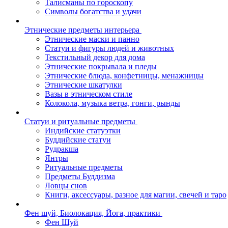
Талисманы по гороскопу
Символы богатства и удачи
Этнические предметы интерьера
Этнические маски и панно
Статуи и фигуры людей и животных
Текстильный декор для дома
Этнические покрывала и пледы
Этнические блюда, конфетницы, менажницы
Этнические шкатулки
Вазы в этническом стиле
Колокола, музыка ветра, гонги, рынды
Статуи и ритуальные предметы
Индийские статуэтки
Буддийские статуи
Рудракша
Янтры
Ритуальные предметы
Предметы Буддизма
Ловцы снов
Книги, аксессуары, разное для магии, свечей и таро
Фен шуй, Биолокация, Йога, практики
Фен Шуй