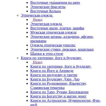
Восточные украшения на шею
Этнические браслеты
Восточные Кольца
Этническая одежда
Назад
Этническая одежда
Восточные шали, платки, шарфы
Мужская этническая одежда
Этнические штаны, алладины, афгани,
шальвары
Одежда этническая унисекс
Этнические сумки, рюкзаки, кошельки
Шапки в этно-стиле
Книги по эзотерике, йоге и буддизму
Назад
Книги по эзотерике, йоге и буддизму
Книги по Йоге и Аюрведе
Книги по индуизму и тантре
Книги по Буддизму, Дзен, Дао
Книги по Родноверию, Язычеству,
Славянская тематика
Книги по Таро, Рунам, Биолокации
Книги по Богатству и магии денег
Книги по Астрологии, Нумерологии, Фэн-
шуй