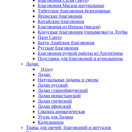
Благовония Сатья (Satya)
Благовония Масала натуральные
Тибетские благовония безосновные
Японские благовония
Китайские благовония
Благовония из Непала (масала)
Конусные благовония (пирамидки) и Дхубы
Пало Санто
Бахур Арабские благовония
Русские благовония
Благовония ручной работы из Аргентины
Подставки для благовоний и курильницы
Ладан
Назад
Ладан
Натуральные ладаны и смолы
Ладан русский
Ладан старообрядческий
Ладан монастырский
Ладан греческий
Ладан афонский
Смальта ароматическая
Уголь для Ладана
Кадильницы
Травы для свечей, благовоний и ритуалов