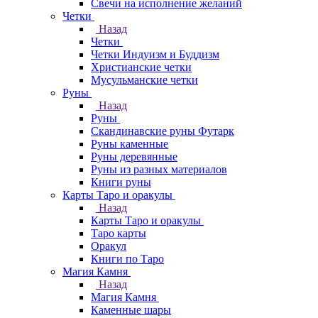
Свечи на исполнение желаний
Четки
Назад
Четки
Четки Индуизм и Буддизм
Христианские четки
Мусульманские четки
Руны
Назад
Руны
Скандинавские руны Футарк
Руны каменные
Руны деревянные
Руны из разных материалов
Книги руны
Карты Таро и оракулы
Назад
Карты Таро и оракулы
Таро карты
Оракул
Книги по Таро
Магия Камня
Назад
Магия Камня
Каменные шары