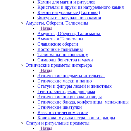
Камни для магии и ритуалов
Кристаллы и друзы из натурального камня
Камни натуральные (Галтовка)
Фигуры из натурального камня
Амулеты, Обереги, Талисманы
Назад
Амулеты, Обереги, Талисманы
Амулеты и Талисманы
Славянские обереги
Восточные талисманы
Талисманы по гороскопу
Символы богатства и удачи
Этнические предметы интерьера
Назад
Этнические предметы интерьера
Этнические маски и панно
Статуи и фигуры людей и животных
Текстильный декор для дома
Этнические покрывала и пледы
Этнические блюда, конфетницы, менажницы
Этнические шкатулки
Вазы в этническом стиле
Колокола, музыка ветра, гонги, рынды
Статуи и ритуальные предметы
Назад