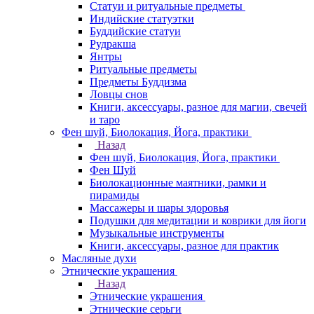
Статуи и ритуальные предметы
Индийские статуэтки
Буддийские статуи
Рудракша
Янтры
Ритуальные предметы
Предметы Буддизма
Ловцы снов
Книги, аксессуары, разное для магии, свечей
и таро
Фен шуй, Биолокация, Йога, практики
Назад
Фен шуй, Биолокация, Йога, практики
Фен Шуй
Биолокационные маятники, рамки и
пирамиды
Массажеры и шары здоровья
Подушки для медитации и коврики для йоги
Музыкальные инструменты
Книги, аксессуары, разное для практик
Масляные духи
Этнические украшения
Назад
Этнические украшения
Этнические серьги