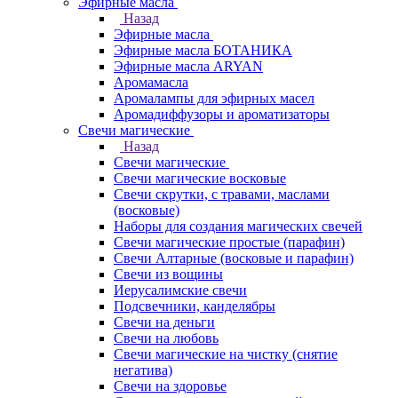
Эфирные масла
Назад
Эфирные масла
Эфирные масла БОТАНИКА
Эфирные масла ARYAN
Аромамасла
Аромалампы для эфирных масел
Аромадиффузоры и ароматизаторы
Свечи магические
Назад
Свечи магические
Свечи магические восковые
Свечи скрутки, с травами, маслами
(восковые)
Наборы для создания магических свечей
Свечи магические простые (парафин)
Свечи Алтарные (восковые и парафин)
Свечи из вощины
Иерусалимские свечи
Подсвечники, канделябры
Свечи на деньги
Свечи на любовь
Свечи магические на чистку (снятие
негатива)
Свечи на здоровье