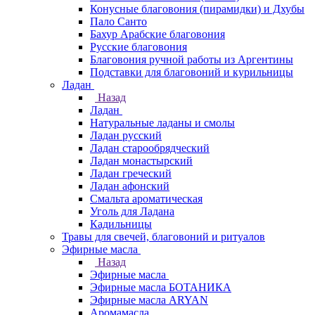
Конусные благовония (пирамидки) и Дхубы
Пало Санто
Бахур Арабские благовония
Русские благовония
Благовония ручной работы из Аргентины
Подставки для благовоний и курильницы
Ладан
Назад
Ладан
Натуральные ладаны и смолы
Ладан русский
Ладан старообрядческий
Ладан монастырский
Ладан греческий
Ладан афонский
Смальта ароматическая
Уголь для Ладана
Кадильницы
Травы для свечей, благовоний и ритуалов
Эфирные масла
Назад
Эфирные масла
Эфирные масла БОТАНИКА
Эфирные масла ARYAN
Аромамасла