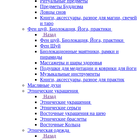
Ритуальные предметы
Предметы Буддизма
Ловцы снов
Книги, аксессуары, разное для магии, свечей
и таро
Фен шуй, Биолокация, Йога, практики
Назад
Фен шуй, Биолокация, Йога, практики
Фен Шуй
Биолокационные маятники, рамки и
пирамиды
Массажеры и шары здоровья
Подушки для медитации и коврики для йоги
Музыкальные инструменты
Книги, аксессуары, разное для практик
Масляные духи
Этнические украшения
Назад
Этнические украшения
Этнические серьги
Восточные украшения на шею
Этнические браслеты
Восточные Кольца
Этническая одежда
Назад