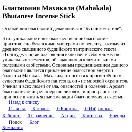
Благовония Махакала (Mahakala)
Bhutanese Incense Stick
Особый вид благовоний делающийся в "Бутанском стиле".
Этот уникальное и высококачественное благовоние
приготовлено бутанскими мастерами по рецепту, взятому из
древнего священного буддийского тантрического текста
«Гонгдуд». Состав благовония включает в себя множество
уникальных элементов, обладающих исключительными
полезными свойствами. Основным предназначением данного
благовония является привлечение благостной энергии
божества Махакала. Махакала относится к просветлённым
существам буддийского пантеона, он - не мирской охранитель
Учения и всех людей от зла, опасностей и болезней. Аромат
благовония очищает энергию человека и пространства и
приносит в жизнь ясные эманации благополучия и счастья.
Назад к списку
Главная
Каталог
0
Корзина
0
Избранные
Кабинет
0
Сравнение
Акции
Контакты
Бренды
Поиск
Блог
Компания