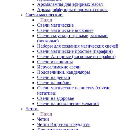
Аромалампы для эфирных масел
Аромадиффузоры и ароматизаторы
Свечи магические
Назад
Свечи магические
Свечи магические восковые
Свечи скрутки, с травами, маслами
(восковые)
Наборы для создания магических свечей
Свечи магические простые (парафин)
Свечи Алтарные (восковые и парафин)
Свечи из вощины
Иерусалимские свечи
Подсвечники, канделябры
Свечи на деньги
Свечи на любовь
Свечи магические на чистку (снятие
негатива)
Свечи на здоровье
Свечи на исполнение желаний
Четки
Назад
Четки
Четки Индуизм и Буддизм
Христианские четки