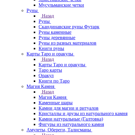
Мусульманские четки
Руны
Назад
Руны
Скандинавские руны Футарк
Руны каменные
Руны деревянные
Руны из разных материалов
Книги руны
Карты Таро и оракулы
Назад
Карты Таро и оракулы
Таро карты
Оракул
Книги по Таро
Магия Камня
Назад
Магия Камня
Каменные шары
Камни для магии и ритуалов
Кристаллы и друзы из натурального камня
Камни натуральные (Галтовка)
Фигуры из натурального камня
Амулеты, Обереги, Талисманы