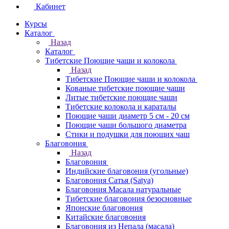
Кабинет
Курсы
Каталог
Назад
Каталог
Тибетские Поющие чаши и колокола
Назад
Тибетские Поющие чаши и колокола
Кованые тибетские поющие чаши
Литые тибетские поющие чаши
Тибетские колокола и караталы
Поющие чаши диаметр 5 см - 20 см
Поющие чаши большого диаметра
Стики и подушки для поющих чаш
Благовония
Назад
Благовония
Индийские благовония (угольные)
Благовония Сатья (Satya)
Благовония Масала натуральные
Тибетские благовония безосновные
Японские благовония
Китайские благовония
Благовония из Непала (масала)