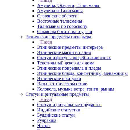
Назад
Амулеты, Обереги, Талисманы
Амулеты и Талисманы
Славянские обереги
Восточные талисманы
Талисманы по гороскопу
Символы богатства и удачи
Этнические предметы интерьера
Назад
Этнические предметы интерьера
Этнические маски и панно
Статуи и фигуры людей и животных
Текстильный декор для дома
Этнические покрывала и пледы
Этнические блюда, конфетницы, менажницы
Этнические шкатулки
Вазы в этническом стиле
Колокола, музыка ветра, гонги, рынды
Статуи и ритуальные предметы
Назад
Статуи и ритуальные предметы
Индийские статуэтки
Буддийские статуи
Рудракша
Янтры