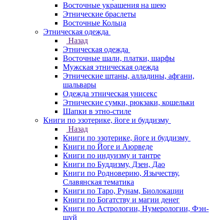
Восточные украшения на шею
Этнические браслеты
Восточные Кольца
Этническая одежда
Назад
Этническая одежда
Восточные шали, платки, шарфы
Мужская этническая одежда
Этнические штаны, алладины, афгани,
шальвары
Одежда этническая унисекс
Этнические сумки, рюкзаки, кошельки
Шапки в этно-стиле
Книги по эзотерике, йоге и буддизму
Назад
Книги по эзотерике, йоге и буддизму
Книги по Йоге и Аюрведе
Книги по индуизму и тантре
Книги по Буддизму, Дзен, Дао
Книги по Родноверию, Язычеству,
Славянская тематика
Книги по Таро, Рунам, Биолокации
Книги по Богатству и магии денег
Книги по Астрологии, Нумерологии, Фэн-
шуй