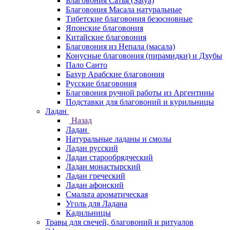
Благовония Сатья (Satya)
Благовония Масала натуральные
Тибетские благовония безосновные
Японские благовония
Китайские благовония
Благовония из Непала (масала)
Конусные благовония (пирамидки) и Дхубы
Пало Санто
Бахур Арабские благовония
Русские благовония
Благовония ручной работы из Аргентины
Подставки для благовоний и курильницы
Ладан
Назад
Ладан
Натуральные ладаны и смолы
Ладан русский
Ладан старообрядческий
Ладан монастырский
Ладан греческий
Ладан афонский
Смальта ароматическая
Уголь для Ладана
Кадильницы
Травы для свечей, благовоний и ритуалов