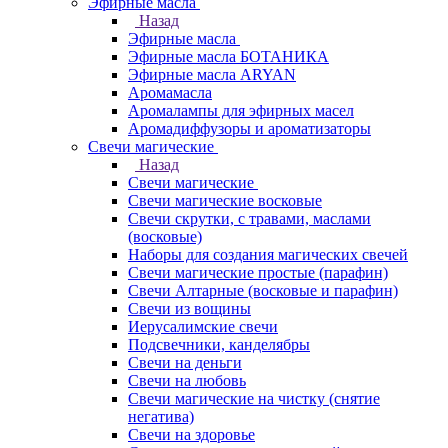
Эфирные масла
Назад
Эфирные масла
Эфирные масла БОТАНИКА
Эфирные масла ARYAN
Аромамасла
Аромалампы для эфирных масел
Аромадиффузоры и ароматизаторы
Свечи магические
Назад
Свечи магические
Свечи магические восковые
Свечи скрутки, с травами, маслами
(восковые)
Наборы для создания магических свечей
Свечи магические простые (парафин)
Свечи Алтарные (восковые и парафин)
Свечи из вощины
Иерусалимские свечи
Подсвечники, канделябры
Свечи на деньги
Свечи на любовь
Свечи магические на чистку (снятие
негатива)
Свечи на здоровье