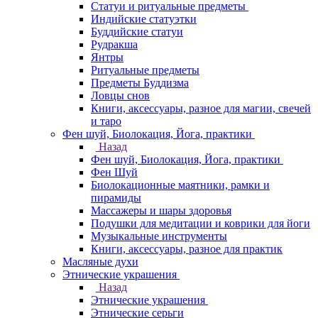
Статуи и ритуальные предметы
Индийские статуэтки
Буддийские статуи
Рудракша
Янтры
Ритуальные предметы
Предметы Буддизма
Ловцы снов
Книги, аксессуары, разное для магии, свечей
и таро
Фен шуй, Биолокация, Йога, практики
Назад
Фен шуй, Биолокация, Йога, практики
Фен Шуй
Биолокационные маятники, рамки и
пирамиды
Массажеры и шары здоровья
Подушки для медитации и коврики для йоги
Музыкальные инструменты
Книги, аксессуары, разное для практик
Масляные духи
Этнические украшения
Назад
Этнические украшения
Этнические серьги