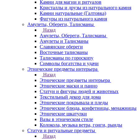
Камни для магии и ритуалов
Кристаллы и друзы из натурального камня
Камни натуральные (Галтовка)
Фигуры из натурального камня
Амулеты, Обереги, Талисманы
Назад
Амулеты, Обереги, Талисманы
Амулеты и Талисманы
Славянские обереги
Восточные талисманы
Талисманы по гороскопу
Символы богатства и удачи
Этнические предметы интерьера
Назад
Этнические предметы интерьера
Этнические маски и панно
Статуи и фигуры людей и животных
Текстильный декор для дома
Этнические покрывала и пледы
Этнические блюда, конфетницы, менажницы
Этнические шкатулки
Вазы в этническом стиле
Колокола, музыка ветра, гонги, рынды
Статуи и ритуальные предметы
Назад