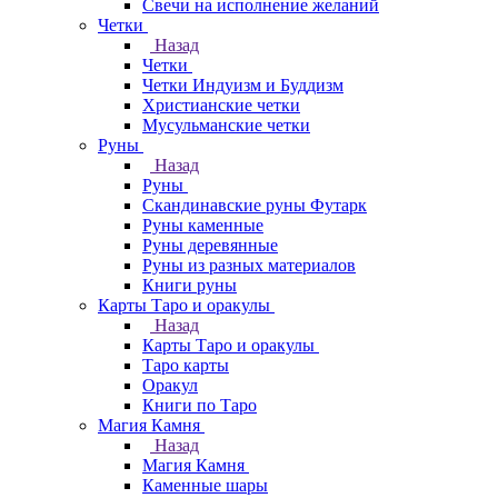
Свечи на исполнение желаний
Четки
Назад
Четки
Четки Индуизм и Буддизм
Христианские четки
Мусульманские четки
Руны
Назад
Руны
Скандинавские руны Футарк
Руны каменные
Руны деревянные
Руны из разных материалов
Книги руны
Карты Таро и оракулы
Назад
Карты Таро и оракулы
Таро карты
Оракул
Книги по Таро
Магия Камня
Назад
Магия Камня
Каменные шары