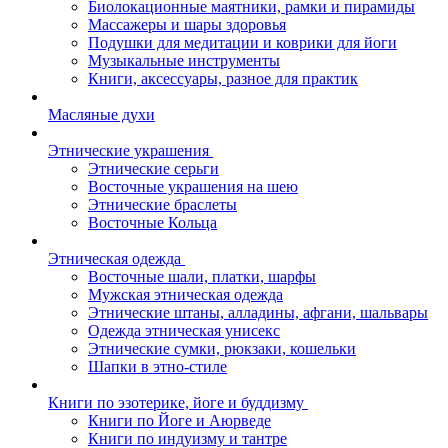
Биолокационные маятники, рамки и пирамиды
Массажеры и шары здоровья
Подушки для медитации и коврики для йоги
Музыкальные инструменты
Книги, аксессуары, разное для практик
Масляные духи
Этнические украшения
Этнические серьги
Восточные украшения на шею
Этнические браслеты
Восточные Кольца
Этническая одежда
Восточные шали, платки, шарфы
Мужская этническая одежда
Этнические штаны, алладины, афгани, шальвары
Одежда этническая унисекс
Этнические сумки, рюкзаки, кошельки
Шапки в этно-стиле
Книги по эзотерике, йоге и буддизму
Книги по Йоге и Аюрведе
Книги по индуизму и тантре