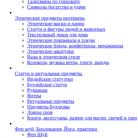
Талисманы по гороскопу
Символы богатства и удачи
Этнические предметы интерьера
Этнические маски и панно
Статуи и фигуры людей и животных
Текстильный декор для дома
Этнические покрывала и пледы
Этнические блюда, конфетницы, менажницы
Этнические шкатулки
Вазы в этническом стиле
Колокола, музыка ветра, гонги, рынды
Статуи и ритуальные предметы
Индийские статуэтки
Буддийские статуи
Рудракша
Янтры
Ритуальные предметы
Предметы Буддизма
Ловцы снов
Книги, аксессуары, разное для магии, свечей и таро
Фен шуй, Биолокация, Йога, практики
Фен Шуй