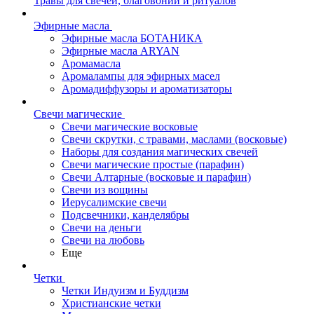
Травы для свечей, благовоний и ритуалов
Эфирные масла
Эфирные масла БОТАНИКА
Эфирные масла ARYAN
Аромамасла
Аромалампы для эфирных масел
Аромадиффузоры и ароматизаторы
Свечи магические
Свечи магические восковые
Свечи скрутки, с травами, маслами (восковые)
Наборы для создания магических свечей
Свечи магические простые (парафин)
Свечи Алтарные (восковые и парафин)
Свечи из вощины
Иерусалимские свечи
Подсвечники, канделябры
Свечи на деньги
Свечи на любовь
Еще
Четки
Четки Индуизм и Буддизм
Христианские четки