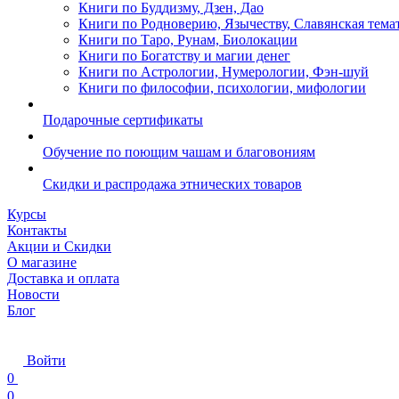
Книги по Буддизму, Дзен, Дао
Книги по Родноверию, Язычеству, Славянская тема
Книги по Таро, Рунам, Биолокации
Книги по Богатству и магии денег
Книги по Астрологии, Нумерологии, Фэн-шуй
Книги по философии, психологии, мифологии
Подарочные сертификаты
Обучение по поющим чашам и благовониям
Скидки и распродажа этнических товаров
Курсы
Контакты
Акции и Скидки
О магазине
Доставка и оплата
Новости
Блог
Войти
0
0