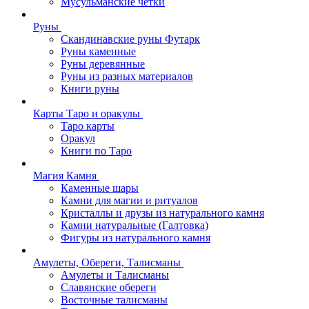
Мусульманские четки
Руны
Скандинавские руны Футарк
Руны каменные
Руны деревянные
Руны из разных материалов
Книги руны
Карты Таро и оракулы
Таро карты
Оракул
Книги по Таро
Магия Камня
Каменные шары
Камни для магии и ритуалов
Кристаллы и друзы из натурального камня
Камни натуральные (Галтовка)
Фигуры из натурального камня
Амулеты, Обереги, Талисманы
Амулеты и Талисманы
Славянские обереги
Восточные талисманы