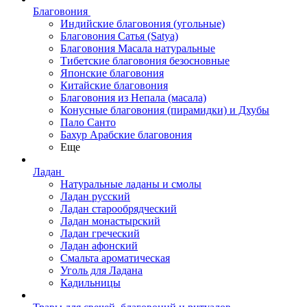
Благовония
Индийские благовония (угольные)
Благовония Сатья (Satya)
Благовония Масала натуральные
Тибетские благовония безосновные
Японские благовония
Китайские благовония
Благовония из Непала (масала)
Конусные благовония (пирамидки) и Дхубы
Пало Санто
Бахур Арабские благовония
Еще
Ладан
Натуральные ладаны и смолы
Ладан русский
Ладан старообрядческий
Ладан монастырский
Ладан греческий
Ладан афонский
Смальта ароматическая
Уголь для Ладана
Кадильницы