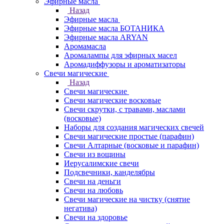
Эфирные масла
Назад
Эфирные масла
Эфирные масла БОТАНИКА
Эфирные масла ARYAN
Аромамасла
Аромалампы для эфирных масел
Аромадиффузоры и ароматизаторы
Свечи магические
Назад
Свечи магические
Свечи магические восковые
Свечи скрутки, с травами, маслами
(восковые)
Наборы для создания магических свечей
Свечи магические простые (парафин)
Свечи Алтарные (восковые и парафин)
Свечи из вощины
Иерусалимские свечи
Подсвечники, канделябры
Свечи на деньги
Свечи на любовь
Свечи магические на чистку (снятие
негатива)
Свечи на здоровье