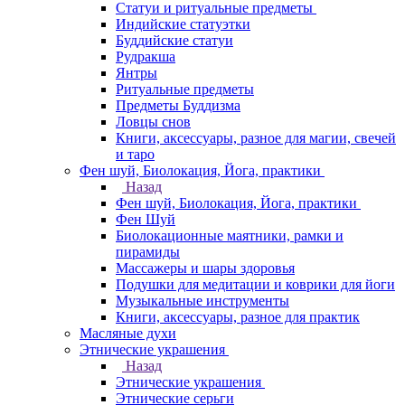
Статуи и ритуальные предметы
Индийские статуэтки
Буддийские статуи
Рудракша
Янтры
Ритуальные предметы
Предметы Буддизма
Ловцы снов
Книги, аксессуары, разное для магии, свечей
и таро
Фен шуй, Биолокация, Йога, практики
Назад
Фен шуй, Биолокация, Йога, практики
Фен Шуй
Биолокационные маятники, рамки и
пирамиды
Массажеры и шары здоровья
Подушки для медитации и коврики для йоги
Музыкальные инструменты
Книги, аксессуары, разное для практик
Масляные духи
Этнические украшения
Назад
Этнические украшения
Этнические серьги