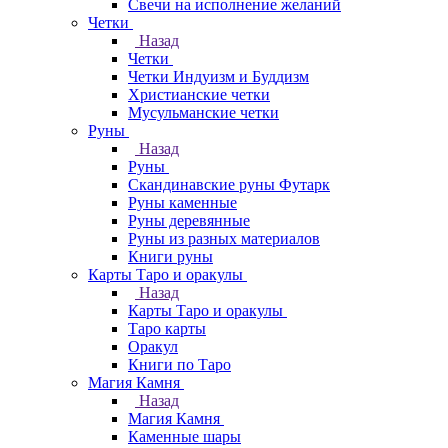
Свечи на исполнение желаний
Четки
Назад
Четки
Четки Индуизм и Буддизм
Христианские четки
Мусульманские четки
Руны
Назад
Руны
Скандинавские руны Футарк
Руны каменные
Руны деревянные
Руны из разных материалов
Книги руны
Карты Таро и оракулы
Назад
Карты Таро и оракулы
Таро карты
Оракул
Книги по Таро
Магия Камня
Назад
Магия Камня
Каменные шары