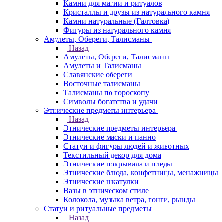
Камни для магии и ритуалов
Кристаллы и друзы из натурального камня
Камни натуральные (Галтовка)
Фигуры из натурального камня
Амулеты, Обереги, Талисманы
Назад
Амулеты, Обереги, Талисманы
Амулеты и Талисманы
Славянские обереги
Восточные талисманы
Талисманы по гороскопу
Символы богатства и удачи
Этнические предметы интерьера
Назад
Этнические предметы интерьера
Этнические маски и панно
Статуи и фигуры людей и животных
Текстильный декор для дома
Этнические покрывала и пледы
Этнические блюда, конфетницы, менажницы
Этнические шкатулки
Вазы в этническом стиле
Колокола, музыка ветра, гонги, рынды
Статуи и ритуальные предметы
Назад