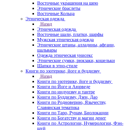
Восточные украшения на шею
Этнические браслеты
Восточные Кольца
Этническая одежда
Назад
Этническая одежда
Восточные шали, платки, шарфы
Мужская этническая одежда
Этнические штаны, алладины, афгани,
шальвары
Одежда этническая унисекс
Этнические сумки, рюкзаки, кошельки
Шапки в этно-стиле
Книги по эзотерике, йоге и буддизму
Назад
Книги по эзотерике, йоге и буддизму
Книги по Йоге и Аюрведе
Книги по индуизму и тантре
Книги по Буддизму, Дзен, Дао
Книги по Родноверию, Язычеству,
Славянская тематика
Книги по Таро, Рунам, Биолокации
Книги по Богатству и магии денег
Книги по Астрологии, Нумерологии, Фэн-
шуй