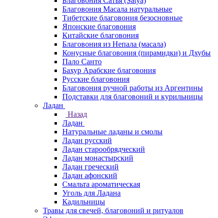
Благовония Сатья (Satya)
Благовония Масала натуральные
Тибетские благовония безосновные
Японские благовония
Китайские благовония
Благовония из Непала (масала)
Конусные благовония (пирамидки) и Дхубы
Пало Санто
Бахур Арабские благовония
Русские благовония
Благовония ручной работы из Аргентины
Подставки для благовоний и курильницы
Ладан
Назад
Ладан
Натуральные ладаны и смолы
Ладан русский
Ладан старообрядческий
Ладан монастырский
Ладан греческий
Ладан афонский
Смальта ароматическая
Уголь для Ладана
Кадильницы
Травы для свечей, благовоний и ритуалов