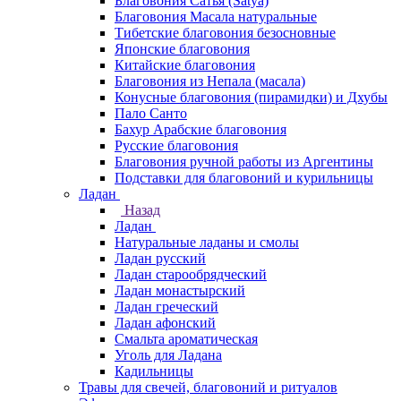
Благовония Сатья (Satya)
Благовония Масала натуральные
Тибетские благовония безосновные
Японские благовония
Китайские благовония
Благовония из Непала (масала)
Конусные благовония (пирамидки) и Дхубы
Пало Санто
Бахур Арабские благовония
Русские благовония
Благовония ручной работы из Аргентины
Подставки для благовоний и курильницы
Ладан
Назад
Ладан
Натуральные ладаны и смолы
Ладан русский
Ладан старообрядческий
Ладан монастырский
Ладан греческий
Ладан афонский
Смальта ароматическая
Уголь для Ладана
Кадильницы
Травы для свечей, благовоний и ритуалов