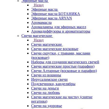
Эфирные масла
Назад
Эфирные масла
Эфирные масла БОТАНИКА
Эфирные масла ARYAN
Аромамасла
Аромалампы для эфирных масел
Аромадиффузоры и ароматизаторы
Свечи магические
Назад
Свечи магические
Свечи магические восковые
Свечи скрутки, с травами, маслами
(восковые)
Наборы для создания магических свечей
Свечи магические простые (парафин)
Свечи Алтарные (восковые и парафин)
Свечи из вощины
Иерусалимские свечи
Подсвечники, канделябры
Свечи на деньги
Свечи на любовь
Свечи магические на чистку (снятие
негатива)
Свечи на здоровье