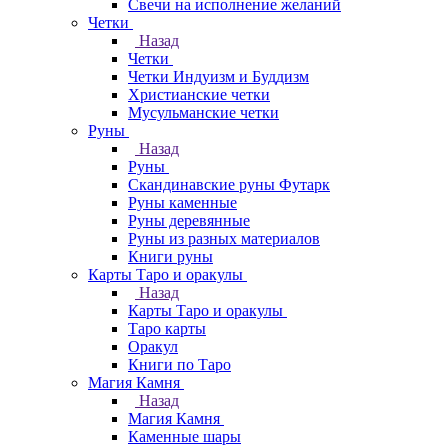
Свечи на исполнение желаний
Четки
Назад
Четки
Четки Индуизм и Буддизм
Христианские четки
Мусульманские четки
Руны
Назад
Руны
Скандинавские руны Футарк
Руны каменные
Руны деревянные
Руны из разных материалов
Книги руны
Карты Таро и оракулы
Назад
Карты Таро и оракулы
Таро карты
Оракул
Книги по Таро
Магия Камня
Назад
Магия Камня
Каменные шары