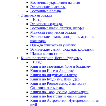
Восточные украшения на шею
Этнические браслеты
Восточные Кольца
Этническая одежда
Назад
Этническая одежда
Восточные шали, платки, шарфы
Мужская этническая одежда
Этнические штаны, алладины, афгани,
шальвары
Одежда этническая унисекс
Этнические сумки, рюкзаки, кошельки
Шапки в этно-стиле
Книги по эзотерике, йоге и буддизму
Назад
Книги по эзотерике, йоге и буддизму
Книги по Йоге и Аюрведе
Книги по индуизму и тантре
Книги по Буддизму, Дзен, Дао
Книги по Родноверию, Язычеству,
Славянская тематика
Книги по Таро, Рунам, Биолокации
Книги по Богатству и магии денег
Книги по Астрологии, Нумерологии, Фэн-
шуй