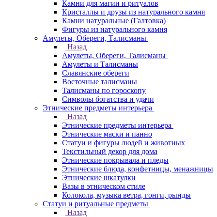
Камни для магии и ритуалов
Кристаллы и друзы из натурального камня
Камни натуральные (Галтовка)
Фигуры из натурального камня
Амулеты, Обереги, Талисманы
Назад
Амулеты, Обереги, Талисманы
Амулеты и Талисманы
Славянские обереги
Восточные талисманы
Талисманы по гороскопу
Символы богатства и удачи
Этнические предметы интерьера
Назад
Этнические предметы интерьера
Этнические маски и панно
Статуи и фигуры людей и животных
Текстильный декор для дома
Этнические покрывала и пледы
Этнические блюда, конфетницы, менажницы
Этнические шкатулки
Вазы в этническом стиле
Колокола, музыка ветра, гонги, рынды
Статуи и ритуальные предметы
Назад