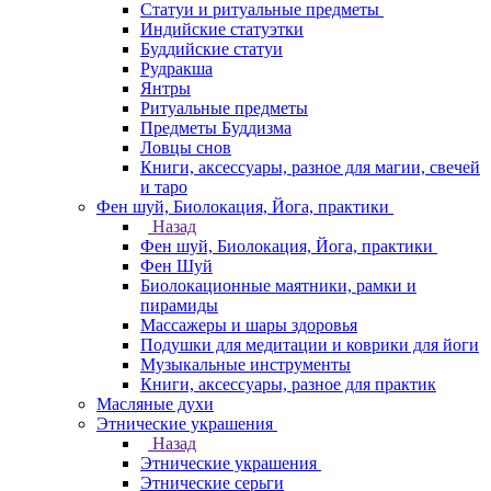
Статуи и ритуальные предметы
Индийские статуэтки
Буддийские статуи
Рудракша
Янтры
Ритуальные предметы
Предметы Буддизма
Ловцы снов
Книги, аксессуары, разное для магии, свечей
и таро
Фен шуй, Биолокация, Йога, практики
Назад
Фен шуй, Биолокация, Йога, практики
Фен Шуй
Биолокационные маятники, рамки и
пирамиды
Массажеры и шары здоровья
Подушки для медитации и коврики для йоги
Музыкальные инструменты
Книги, аксессуары, разное для практик
Масляные духи
Этнические украшения
Назад
Этнические украшения
Этнические серьги