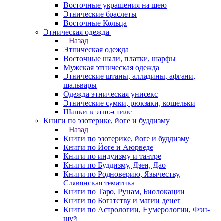
Восточные украшения на шею
Этнические браслеты
Восточные Кольца
Этническая одежда
Назад
Этническая одежда
Восточные шали, платки, шарфы
Мужская этническая одежда
Этнические штаны, алладины, афгани,
шальвары
Одежда этническая унисекс
Этнические сумки, рюкзаки, кошельки
Шапки в этно-стиле
Книги по эзотерике, йоге и буддизму
Назад
Книги по эзотерике, йоге и буддизму
Книги по Йоге и Аюрведе
Книги по индуизму и тантре
Книги по Буддизму, Дзен, Дао
Книги по Родноверию, Язычеству,
Славянская тематика
Книги по Таро, Рунам, Биолокации
Книги по Богатству и магии денег
Книги по Астрологии, Нумерологии, Фэн-
шуй