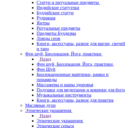
Статуи и ритуальные предметы
Индийские статуэтки
Буддийские статуи
Рудракша
Янтры
Ритуальные предметы
Предметы Буддизма
Ловцы снов
Книги, аксессуары, разное для магии, свечей
и таро
Фен шуй, Биолокация, Йога, практики
Назад
Фен шуй, Биолокация, Йога, практики
Фен Шуй
Биолокационные маятники, рамки и
пирамиды
Массажеры и шары здоровья
Подушки для медитации и коврики для йоги
Музыкальные инструменты
Книги, аксессуары, разное для практик
Масляные духи
Этнические украшения
Назад
Этнические украшения
Этнические серьги