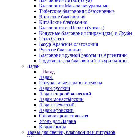
Благовония Сатья (Satya)
Благовония Масала натуральные
Тибетские благовония безосновные
Японские благовония
Китайские благовония
Благовония из Непала (масала)
Конусные благовония (пирамидки) и Дхубы
Пало Санто
Бахур Арабские благовония
Русские благовония
Благовония ручной работы из Аргентины
Подставки для благовоний и курильницы
Ладан
Назад
Ладан
Натуральные ладаны и смолы
Ладан русский
Ладан старообрядческий
Ладан монастырский
Ладан греческий
Ладан афонский
Смальта ароматическая
Уголь для Ладана
Кадильницы
Травы для свечей, благовоний и ритуалов