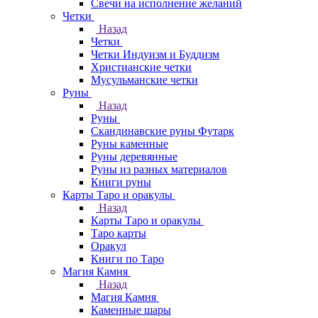
Свечи на исполнение желаний
Четки
Назад
Четки
Четки Индуизм и Буддизм
Христианские четки
Мусульманские четки
Руны
Назад
Руны
Скандинавские руны Футарк
Руны каменные
Руны деревянные
Руны из разных материалов
Книги руны
Карты Таро и оракулы
Назад
Карты Таро и оракулы
Таро карты
Оракул
Книги по Таро
Магия Камня
Назад
Магия Камня
Каменные шары