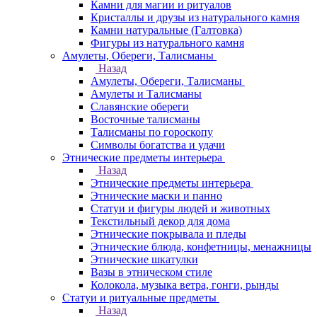
Камни для магии и ритуалов
Кристаллы и друзы из натурального камня
Камни натуральные (Галтовка)
Фигуры из натурального камня
Амулеты, Обереги, Талисманы
Назад
Амулеты, Обереги, Талисманы
Амулеты и Талисманы
Славянские обереги
Восточные талисманы
Талисманы по гороскопу
Символы богатства и удачи
Этнические предметы интерьера
Назад
Этнические предметы интерьера
Этнические маски и панно
Статуи и фигуры людей и животных
Текстильный декор для дома
Этнические покрывала и пледы
Этнические блюда, конфетницы, менажницы
Этнические шкатулки
Вазы в этническом стиле
Колокола, музыка ветра, гонги, рынды
Статуи и ритуальные предметы
Назад