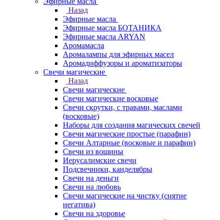
Эфирные масла
Назад
Эфирные масла
Эфирные масла БОТАНИКА
Эфирные масла ARYAN
Аромамасла
Аромалампы для эфирных масел
Аромадиффузоры и ароматизаторы
Свечи магические
Назад
Свечи магические
Свечи магические восковые
Свечи скрутки, с травами, маслами
(восковые)
Наборы для создания магических свечей
Свечи магические простые (парафин)
Свечи Алтарные (восковые и парафин)
Свечи из вощины
Иерусалимские свечи
Подсвечники, канделябры
Свечи на деньги
Свечи на любовь
Свечи магические на чистку (снятие
негатива)
Свечи на здоровье