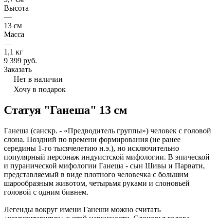
Высота
—
13 см
Масса
—
1,1 кг
9 399 руб.
Заказать
Нет в наличии
Хочу в подарок
Статуя "Ганеша" 13 см
Ганеша (санскр. - «Предводитель группы») человек с головой
слона. Поздний по времени формирования (не ранее
середины 1-го тысячелетию н.э.), но исключительно
популярный персонаж индуистской мифологии. В эпической
и пуранической мифологии Ганеша - сын Шивы и Парвати,
представляемый в виде плотного человечка с большим
шарообразным животом, четырьмя руками и слоновьей
головой с одним бивнем.
Легенды вокруг имени Ганеши можно считать