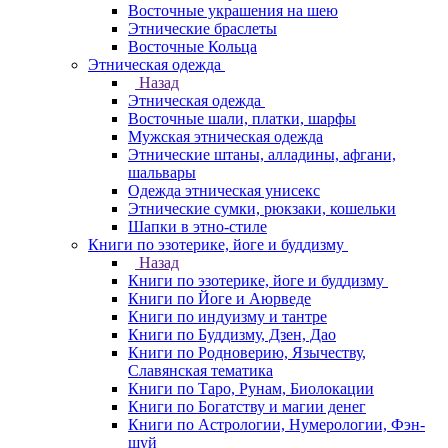
Восточные украшения на шею
Этнические браслеты
Восточные Кольца
Этническая одежда
Назад
Этническая одежда
Восточные шали, платки, шарфы
Мужская этническая одежда
Этнические штаны, алладины, афгани,
шальвары
Одежда этническая унисекс
Этнические сумки, рюкзаки, кошельки
Шапки в этно-стиле
Книги по эзотерике, йоге и буддизму
Назад
Книги по эзотерике, йоге и буддизму
Книги по Йоге и Аюрведе
Книги по индуизму и тантре
Книги по Буддизму, Дзен, Дао
Книги по Родноверию, Язычеству,
Славянская тематика
Книги по Таро, Рунам, Биолокации
Книги по Богатству и магии денег
Книги по Астрологии, Нумерологии, Фэн-
шуй