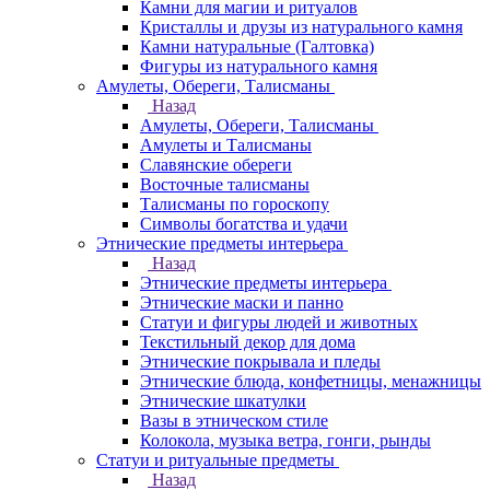
Камни для магии и ритуалов
Кристаллы и друзы из натурального камня
Камни натуральные (Галтовка)
Фигуры из натурального камня
Амулеты, Обереги, Талисманы
Назад
Амулеты, Обереги, Талисманы
Амулеты и Талисманы
Славянские обереги
Восточные талисманы
Талисманы по гороскопу
Символы богатства и удачи
Этнические предметы интерьера
Назад
Этнические предметы интерьера
Этнические маски и панно
Статуи и фигуры людей и животных
Текстильный декор для дома
Этнические покрывала и пледы
Этнические блюда, конфетницы, менажницы
Этнические шкатулки
Вазы в этническом стиле
Колокола, музыка ветра, гонги, рынды
Статуи и ритуальные предметы
Назад