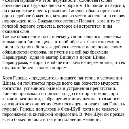
«комментариями» к этой наружности. Слоновья голова
объясняется в Пуранах двояким образом. По одной из версий,
на празднестве в честь рождения Ганеши забыли пригласить
одно недоброе божество, которое из мести испепелило голову
новорожденного. Брахма посоветовал Парвати заменить ее
головой первого существа, которое ей встретится, и им
оказался слон.
Так же объяснение того, почему у слоноголового человечка
только один бивень цел, а второй обрезан. Согласно ему, он
лишился одного бивня за добросовестное исполнение своих
обязанностей сторожа, не пустив на сей раз брахмана
Парашураму (одна из аватар Вишну) в покои Шивы;
Парашурама, который вообще ни с кем не церемонился, отсек
ему один бивень своим топором.
Хотя Ганеша - предводитель низшего пантеона в услужении
Шивы, он почитается прежде всего как божество мудрости,
богатства, успешного бизнеса и устранения препятствий.
Ганешу призывали и призывают до сих пор в помощь при
каждом начинании, с обращения к нему начинаются многие
санскритские сочинения (ему посвящена и отдельная Ганеша-
пурана). Ганеша популярен в Фен-Шуй, хотя и не является
персонажем из китайской мифологии. В Фен-Шуй он прежде
всего божество богатства и исполнения желаний.