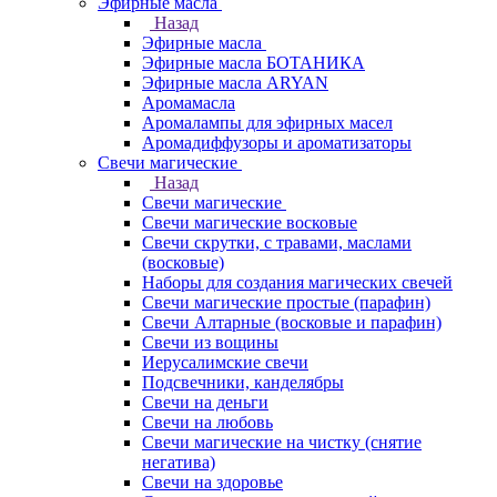
Эфирные масла
Назад
Эфирные масла
Эфирные масла БОТАНИКА
Эфирные масла ARYAN
Аромамасла
Аромалампы для эфирных масел
Аромадиффузоры и ароматизаторы
Свечи магические
Назад
Свечи магические
Свечи магические восковые
Свечи скрутки, с травами, маслами
(восковые)
Наборы для создания магических свечей
Свечи магические простые (парафин)
Свечи Алтарные (восковые и парафин)
Свечи из вощины
Иерусалимские свечи
Подсвечники, канделябры
Свечи на деньги
Свечи на любовь
Свечи магические на чистку (снятие
негатива)
Свечи на здоровье