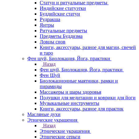
Статуи и ритуальные предметы
Индийские статуэтки
Буддийские статуи
Рудракша
Янтры
Ритуальные предметы
Предметы Буддизма
Ловцы снов
Книги, аксессуары, разное для магии, свечей
и таро
Фен шуй, Биолокация, Йога, практики
Назад
Фен шуй, Биолокация, Йога, практики
Фен Шуй
Биолокационные маятники, рамки и
пирамиды
Массажеры и шары здоровья
Подушки для медитации и коврики для йоги
Музыкальные инструменты
Книги, аксессуары, разное для практик
Масляные духи
Этнические украшения
Назад
Этнические украшения
Этнические серьги