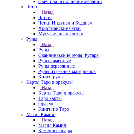
Свечи на исполнение желаний
Четки
Назад
Четки
Четки Индуизм и Буддизм
Христианские четки
Мусульманские четки
Руны
Назад
Руны
Скандинавские руны Футарк
Руны каменные
Руны деревянные
Руны из разных материалов
Книги руны
Карты Таро и оракулы
Назад
Карты Таро и оракулы
Таро карты
Оракул
Книги по Таро
Магия Камня
Назад
Магия Камня
Каменные шары