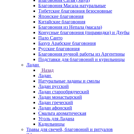
Благовония Сатья (Satya)
Благовония Масала натуральные
Тибетские благовония безосновные
Японские благовония
Китайские благовония
Благовония из Непала (масала)
Конусные благовония (пирамидки) и Дхубы
Пало Санто
Бахур Арабские благовония
Русские благовония
Благовония ручной работы из Аргентины
Подставки для благовоний и курильницы
Ладан
Назад
Ладан
Натуральные ладаны и смолы
Ладан русский
Ладан старообрядческий
Ладан монастырский
Ладан греческий
Ладан афонский
Смальта ароматическая
Уголь для Ладана
Кадильницы
Травы для свечей, благовоний и ритуалов